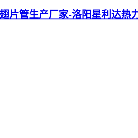
体翅片管生产厂家-洛阳星利达热