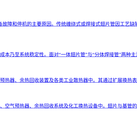
故障和停机的主要原因。传统缠绕式或焊接式翅片管因工艺缺陷，
本乃至系统稳定性。面对“一体翅片管”与“分体焊接管”两种主流
预热器、余热回收装置及各类工业散热器中。其通过扩展换热表面
、空气预热器、余热回收系统及化工换热设备中。翅片与基管的紧