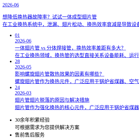
2026-06
想降低换热器故障率？试试一体成型翅片管
在工业换热系统中，泄漏、翅片松动、换热效率衰减是导致设备
01
2026-06
一体翅片管 vs 分体焊接管，换热效率差距有多大？
在工业换热领域，换热管的选型直接关系设备能耗、运行成
28
2026-05
影响螺旋翅片管散热效果的因素有哪些？
螺旋翅片管作为换热元件，广泛应用于锅炉省煤器、空气
24
2026-03
翅片管翅片脱落的原因与解决措施
翅片管作为强化换热的核心元件，广泛应用于锅炉省煤器
30余年积累经验
可根据需求为您提供解决方案
售前售后服务