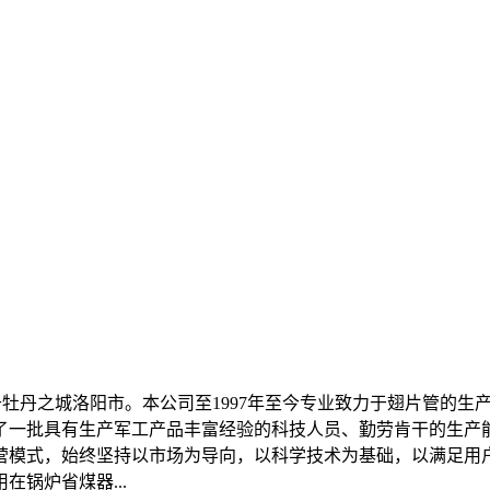
于牡丹之城洛阳市。本公司至1997年至今专业致力于翅片管的生
了一批具有生产军工产品丰富经验的科技人员、勤劳肯干的生产
营模式，始终坚持以市场为导向，以科学技术为基础，以满足用户
锅炉省煤器...