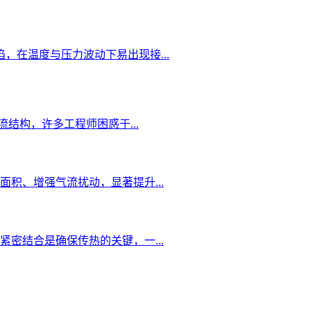
在温度与压力波动下易出现接...
结构，许多工程师困惑于...
积、增强气流扰动，显著提升...
密结合是确保传热的关键，一...