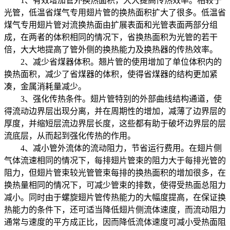
1、有效增加管外换热面积，大大提高传热效率。相较于
光管，低温省煤气专用翅片管的换热面积扩大了很多。低温省
煤气专用翅片管对流换热面由扩展表面和光管表面两部分组
成，在两者的体积相同的情况下，省换热面积为光管的若干
倍，大大地提高了管外侧的换热能力及换热器的传热效率。
2、减少省煤器体积。翘片管的使用增加了单位体积内的
换热面积，减少了省煤器的体积，使得省煤器的结构更加紧
凑，金属消耗量减少。
3、强化传热条件。翅片管特别的外部曲线结构通道，使
得流动边界层出现分离，并在周期性的增加，减薄了边界层的
厚度，并缩短层流边界层长度，这些都有助于破坏边界层的层
流底层，从而起到强化传热的作用。
4、减小管外流体的流动阻力，节省运行费用。在翅片侧
气体流速相同的情况下，每排翅片管束的阻力大于每排光管的
阻力，但翅片管束较光管管束每排的换热面积的增加很多，在
换热量相同的情况下，可减少管束的排数，使得受热面总阻力
减小。同时由于螺旋翅片管传热能力的大幅度提高，在保证换
热能力的条件下，还可适当降低翅片侧流体速度，而流动阻力
通常与速度的平方成正比，因而降低流体速度可减小受热面阻