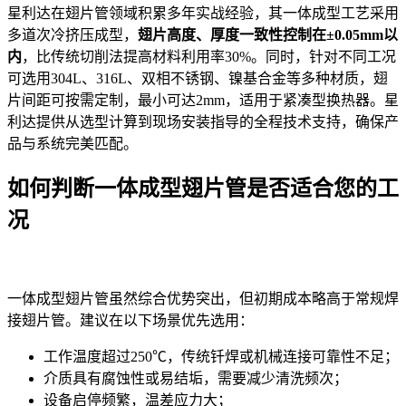
星利达在翅片管领域积累多年实战经验，其一体成型工艺采用
多道次冷挤压成型，
翅片高度、厚度一致性控制在±0.05mm以
内
，比传统切削法提高材料利用率30%。同时，针对不同工况
可选用304L、316L、双相不锈钢、镍基合金等多种材质，翅
片间距可按需定制，最小可达2mm，适用于紧凑型换热器。星
利达提供从选型计算到现场安装指导的全程技术支持，确保产
品与系统完美匹配。
如何判断一体成型翅片管是否适合您的工
况
一体成型翅片管虽然综合优势突出，但初期成本略高于常规焊
接翅片管。建议在以下场景优先选用：
工作温度超过250℃，传统钎焊或机械连接可靠性不足；
介质具有腐蚀性或易结垢，需要减少清洗频次；
设备启停频繁，温差应力大；