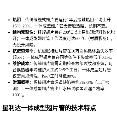
热阻
：传统缠绕式翅片管运行1年后接触热阻平均上升
15%~20%；一体成型翅片管无接触热阻，长期不变。
结构完整性
：钎焊翅片管在200℃以上易出现焊料软化脱
开；一体成型翅片管工作温度可达600℃（材质影响），
无脱开风险。
抗疲劳寿命
：机械胀接翅片管在10万次热循环后失效率
超5%；一体成型翅片管在同等条件下失效率低于0.1%。
维护成本
：传统翅片管需定期检查根部裂纹和补焊，每
台换热器年均维护人工约3~5个工日；一体成型翅片管
仅需常规清洗，维护工时降低80%。
泄漏概率
：焊接翅片管焊道缺陷率约2%~3%（工厂检
测）；一体成型翅片管出厂水压试验零泄漏合格率
100%。
星利达一体成型翅片管的技术特点