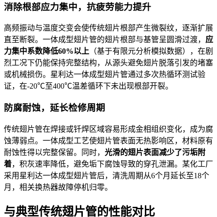
消除根部应力集中，抗疲劳能力提升
高频振动与温度交变会使传统翅片根部产生微裂纹，逐渐扩展
直至断裂。一体成型翅片管的翅片根部与基管呈圆滑过渡，
应
力集中系数降低60%以上
（基于有限元分析模拟数据），在剧
烈工况下仍能保持完整结构，从源头避免翅片脱落引发的堵塞
或机械损伤。星利达一体成型翅片管通过多次热循环测试验
证，在-20℃至400℃温差循环下未出现根部开裂。
防腐耐蚀，延长检修周期
传统翅片管在焊接或钎焊区域容易形成金相组织变化，成为腐
蚀薄弱点。一体成型工艺使翅片管表面无热影响区，材料原有
耐蚀性得以完整保留。同时，
光滑的翅片表面减少了污垢附
着
，积灰速率降低，避免垢下腐蚀导致的穿孔泄漏。某化工厂
采用星利达一体成型翅片管后，清洗周期从6个月延长至18个
月，相关换热器故障停机归零。
与典型传统翅片管的性能对比