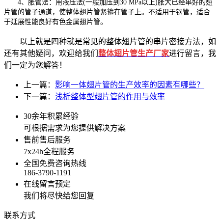
4、胀管法：用液压法(一般加压到30 MPa以上)胀大已经串好的翅
片管的管子通道，使整体翅片管紧箍在管子上。不适用于钢管，适合
于延展性能良好有色金属翅片管。
以上就是四种就是常见的整体翅片管的串片密接方法，如
还有其他疑问，欢迎给我们
整体翅片管生产厂家
进行留言，我
们一定为您解答！
上一篇：
影响一体翅片管的生产效率的因素有哪些？
下一篇：
浅析整体型翅片管的作用与效率
30余年积累经验
可根据需求为您提供解决方案
售前售后服务
7x24h全程服务
全国免费咨询热线
186-3790-1191
在线留言预定
我们将尽快给您回复
联系方式