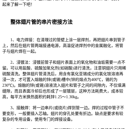
起来了解一下吧！
整体翅片管的串片密接方法
1、电力焊接：在清理过的管壁上涂一层焊剂，再把翅片串到管子
上，然后在翅片管两端接通电源，高温促进焊剂中的金属融化，将管
子与翅片焊在一起。
2、浸镀法：浸镀前管子和翅片表面上的氧化物和油垢需要一点不
留。可以用盐酸、硫酸加氧化剂(如硝酸)进行清洗，注意铜翅片只用稀
硫酸清洗。整体翅片管清洗后，用含有氯化亚锡成分的氯化铵溶液再
浸一次，才可置入熔融的锌(或锡)槽中(锌的熔点为400℃，锡的为
230℃)。熔融的锌(或锡)溶液流入翅片和管子之间的间隙内，不仅填满
缝隙，而且表面冷却后也形成了一层镀层，这种方法耗费大，成本较
高，每平方米换热面积约耗锌1.25～1.30kg。
3、接触焊：将一边串片(或绕片)焊到管一边。焊的过程中管子不
要变形，一般要插入芯轴。翅片的穿孔处要有折边。缺点是要求有较
复杂的专用设备，使用专门的焊接设备。