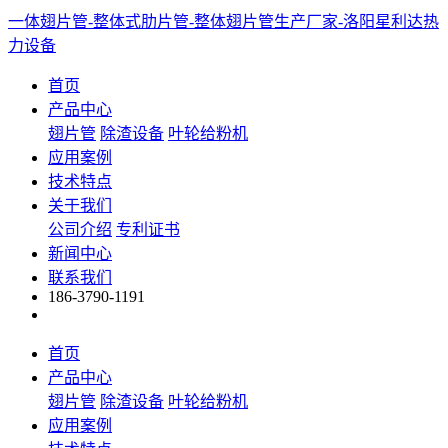
一体翅片管-整体式肋片管-整体翅片管生产厂家-洛阳星利达热
力设备
首页
产品中心
翅片管
除渣设备
叶轮给粉机
应用案例
技术特点
关于我们
公司介绍
专利证书
新闻中心
联系我们
186-3790-1191
首页
产品中心
翅片管
除渣设备
叶轮给粉机
应用案例